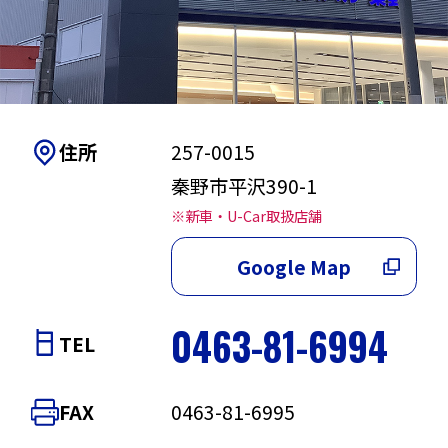
U-Car
新車取扱店
乗用車
アフターサービス
横浜・川崎地区
レヴォーグ レイ
住所
257-0015
インプレッサ
港北ニュータウ
バック
新横浜店
アフターサービス
ン店
秦野市平沢390-1
クロストレック
レックス
※新車・U-Car取扱店舗
荏田西店
青葉台店
お客様サポート
トレイルシーカ
Google Map
ソルテラ
ー
綱島店
新山下店
アフター
お客様サポート
サービス
レヴォーグ
フォレスター
0463-81-6994
港南店
金沢店
TEL
車検・点検
メンテナンス
SUBARU BRZ
WRX S4
二俣川店
戸塚店
FAX
0463-81-6995
板金・塗装・修理
一つのいのちプロ
アクセサリー
ジャスティ
所有権解除について