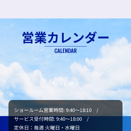
カースポット湘
カースポット平
南
塚
カースポット小
横須賀店
営業カレンダー
＊
田原
秦野店
＊
CALENDAR
もっと見る
ショールーム営業時間: 9:40～18:10 /
サービス受付時間: 9:40～18:00 /
定休日：毎週 火曜日・水曜日