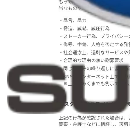
もって対応しつつも、お客様から
当なものや、従業員の職場環境が
乗用車
新車取扱店
アフターサービス
暴言、暴力
レヴォーグ レイバック
脅迫、威嚇、威圧行為
横浜・川崎地区
アフターサービス
ストーカー行為、プライバシー
クロストレック
新横浜店
侮辱、中傷、人格を否定する発
社会通念上、過剰なサービスや
お客様サポート
ソルテラ
合理的な理由の無い謝罪要求
荏田西店
アフター
同じ要求等の繰り返しによる時
サービス
お客様サポート
SNSやインターネット上での誹
レヴォーグ
綱島店
※上記はあくまでも例示であり
車検・点検
SUBARU BRZ
港南店
板金・塗装・修理
カスタマーハラスメント発生
所有権解除について
一つのいのちプロジェクト
ジャスティ
二俣川店
上記の行為が確認された場合は、
ヘッドライトコート
車ご購入時の
警察・弁護士などに相談し、適切
採用情報
オプション・