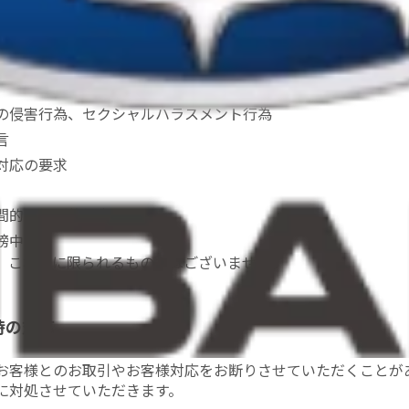
の要求・言動のうち、その内容の妥当性を欠くもの、または内
害される行為について、以下の通り、カスタマーハラスメント
インプレッサ
の侵害行為、セクシャルハラスメント行為
レックス
港北ニュータウン店
言
対応の要求
トレイルシーカー
青葉台店
間的・場所的拘束
謗中傷
フォレスター
新山下店
、これらに限られるものではございません。
メンテナンス
WRX S4
金沢店
アクセサリー
時の対応
会社情報
戸塚店
お客様とのお取引やお客様対応をお断りさせていただくことが
に対処させていただきます。
所有権解除について