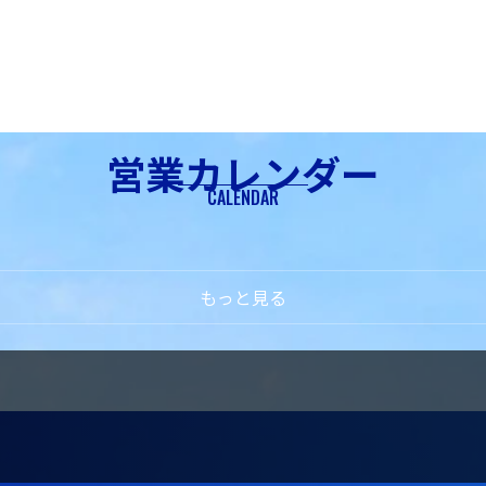
川崎店
認定U-Car据え置きクレジット（U
シフォン カスタム
登戸店
ステラ
営業カレンダー
CALENDAR
プレオ プラス
サンバートラック
横須賀店
もっと見る
お引越し手続き
平塚店