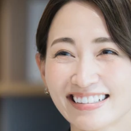
カースポット平塚
横須賀店
＊