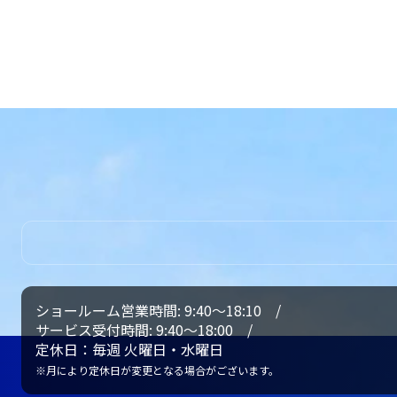
補助金
泉店
軽自動車
プライバシーとコンプライアンス
残価設定型クレジット/リース
シフォン
東名川崎店
SUBARU自動車保険
シフォン トライ
新百合ヶ丘店
ステラ カスタム
所有権解除・
鎌倉・横須賀地区
お引越し・
買い取り
サンバー バン
鎌倉深沢店
所有権解除
福祉車両
ショールーム営業時間: 9:40～18:10 /
湘南・県西地区
買い取り査定（SUGCAU）
サービス受付時間: 9:40～18:00 /
福祉車両一覧
定休日：毎週 火曜日・水曜日
湘南店
※月により定休日が変更となる場合がございます。
おクルマ