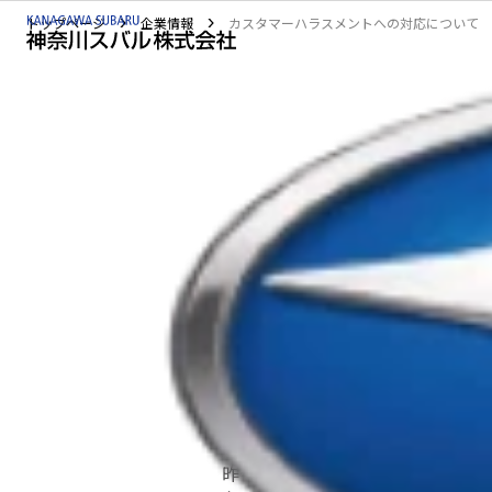
トップページ
企業情報
カスタマーハラスメントへの対応について
ホーム
カ
店舗案内
はじめに
店舗案内
SUBARUグループは、お客様
さ」を提供することを目指し、お
新車・試乗車情報
場環境を整えることも企業の重要
新車取扱
新車・試乗車情報
カスタマーハラスメントの定
昨今、日本国内において社会問題
U-Car