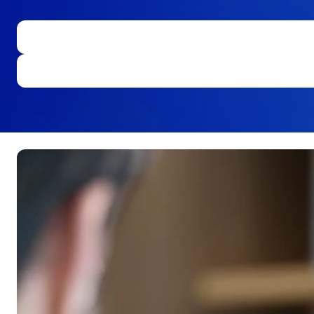
ご検討中の
秦野店
お客様
ボディコーティング
SUBARU EX KeePer
見積シミュレーション
相模・県央地区
点検パック
他社比較ナビ
厚木・伊勢原店
SUBARU点検パック
相模原南店
自動車保険
スバル
オーナー様向け
SUBARU点検パック
マイスバル
U-Car取扱店
新車延長保証
保証延長プラン
カースポット新山下
カースポット新百合ヶ丘