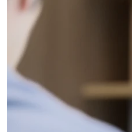
カースポット湘南
カースポット小田原
秦野店
＊