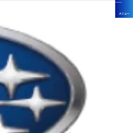
いて
を通じて、お客様に「安心と愉し
安心してその職務を遂行できる職
-Car取扱店
からのご意見、ご指摘には誠意を